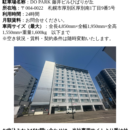
駐車場名称
：DO PARK 藤井ビルひばりが丘
所在地
：〒004-0022 札幌市厚別区厚別南1丁目9番5号
利用時間
：24時間
月額賃料
：お問合せください。
車両サイズ（最大）
：全長4,850mm×全幅1,950mm×全高
1,550mm×重量1,600kg 以下まで
※空き状況・賃料・契約条件は随時変動いたします。